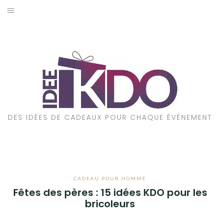
Aller
au
ACCUEIL
contenu
CADEAUX PAR ÉVÉNEMENT
CADEAUX PAR STYLE
POUR QUI EST CE CADEAU ?
DES IDÉES DE CADEAUX POUR CHAQUE ÉVÉNEMENT
A PROPOS
CADEAU POUR HOMME
Fêtes des pères : 15 idées KDO pour les
bricoleurs