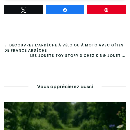
Tweetez
Partagez
Épingle
NAVIGATION
← DÉCOUVREZ L’ARDÈCHE À VÉLO OU À MOTO AVEC GÎTES
DE FRANCE ARDÈCHE
DE
LES JOUETS TOY STORY 3 CHEZ KING JOUET →
L’ARTICLE
Vous apprécierez aussi