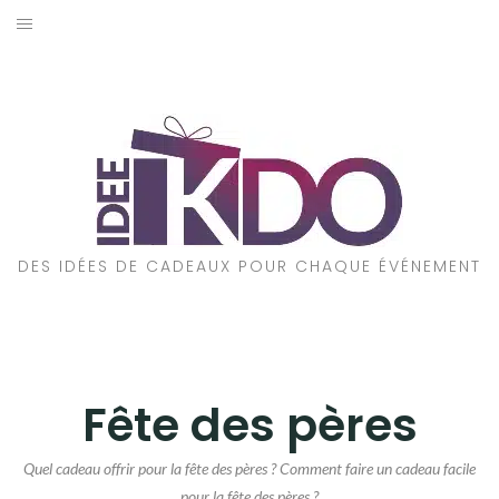
Aller
au
ACCUEIL
contenu
CADEAUX PAR ÉVÉNEMENT
CADEAU DE NOËL
CADEAU ST VALENTIN
CADEAU ANNIVERSAIRE
DES IDÉES DE CADEAUX POUR CHAQUE ÉVÉNEMENT
FÊTE DES MÈRES
FÊTE DES PÈRES
CADEAUX PAR STYLE
Fête des pères
POUR QUI EST CE CADEAU ?
Quel cadeau offrir pour la fête des pères ? Comment faire un cadeau facile
pour la fête des pères ?