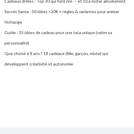
Cadeaux drôles : Top 30 qui font rire — et 10 à éviter absolument
Secret Santa : 50 idées <20€ + règles & variantes pour animer
l’échange
Guide : 25 idées de cadeau pour une tata unique (selon sa
personnalité)
Que choisir à 8 ans ? 18 cadeaux (fille, garçon, mixte) qui
développent créativité et autonomie