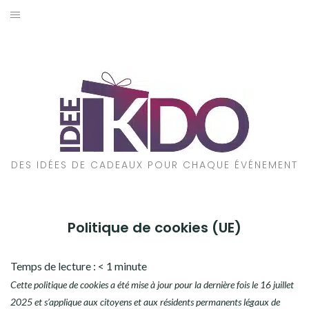
Aller
au
ACCUEIL
contenu
CADEAUX PAR ÉVÉNEMENT
CADEAUX PAR STYLE
POUR QUI EST CE CADEAU ?
DES IDÉES DE CADEAUX POUR CHAQUE ÉVÉNEMENT
A PROPOS
Politique de cookies (UE)
Temps de lecture :
< 1
minute
Cette politique de cookies a été mise à jour pour la dernière fois le 16 juillet
2025 et s’applique aux citoyens et aux résidents permanents légaux de