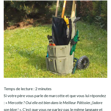
Temps de lecture :
2
minutes
Si votre père vous parle de marcotte et que vous lui répondez
: «
Mercotte ? Oui elle est bien dans le Meilleur Pâtissier, j’adore
son blog !
». C’est que vous ne parlez pas le même langage et