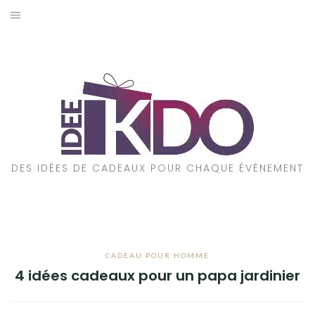
Aller
au
ACCUEIL
contenu
CADEAUX PAR ÉVÉNEMENT
CADEAUX PAR STYLE
POUR QUI EST CE CADEAU ?
DES IDÉES DE CADEAUX POUR CHAQUE ÉVÉNEMENT
A PROPOS
CADEAU POUR HOMME
4 idées cadeaux pour un papa jardinier