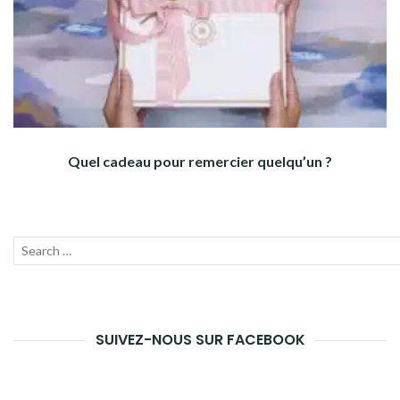
Quel cadeau pour remercier quelqu’un ?
Recherche
Lanc
pour :
la
rech
SUIVEZ-NOUS SUR FACEBOOK