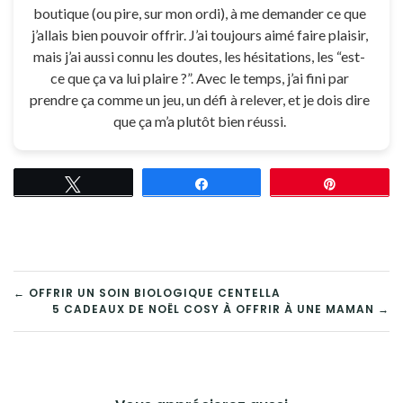
boutique (ou pire, sur mon ordi), à me demander ce que
j’allais bien pouvoir offrir. J’ai toujours aimé faire plaisir,
mais j’ai aussi connu les doutes, les hésitations, les “est-
ce que ça va lui plaire ?”. Avec le temps, j’ai fini par
prendre ça comme un jeu, un défi à relever, et je dois dire
que ça m’a plutôt bien réussi.
Tweetez
Partagez
Épingle
NAVIGATION
← OFFRIR UN SOIN BIOLOGIQUE CENTELLA
5 CADEAUX DE NOËL COSY À OFFRIR À UNE MAMAN →
DE
L’ARTICLE