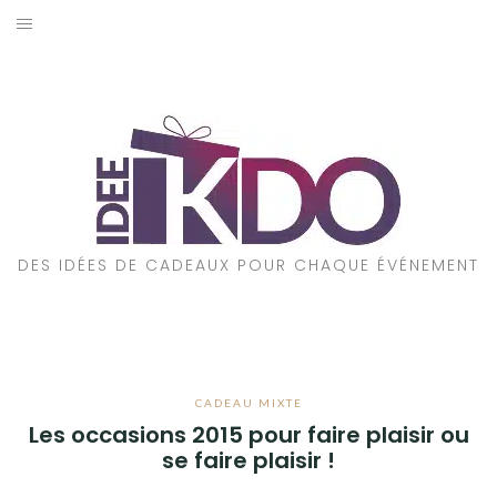
Aller
au
ACCUEIL
contenu
CADEAUX PAR ÉVÉNEMENT
CADEAUX PAR STYLE
POUR QUI EST CE CADEAU ?
DES IDÉES DE CADEAUX POUR CHAQUE ÉVÉNEMENT
A PROPOS
CADEAU MIXTE
Les occasions 2015 pour faire plaisir ou
se faire plaisir !