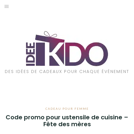
Aller
au
ACCUEIL
contenu
CADEAUX PAR ÉVÉNEMENT
CADEAUX PAR STYLE
POUR QUI EST CE CADEAU ?
DES IDÉES DE CADEAUX POUR CHAQUE ÉVÉNEMENT
A PROPOS
CADEAU POUR FEMME
Code promo pour ustensile de cuisine –
Fête des mères