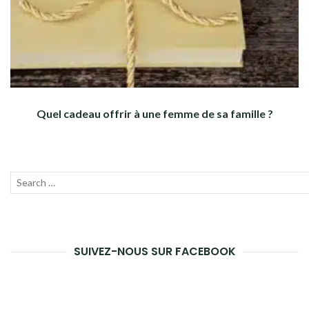
Quel cadeau offrir à une femme de sa famille ?
Recherche
Lanc
pour :
la
rech
SUIVEZ-NOUS SUR FACEBOOK