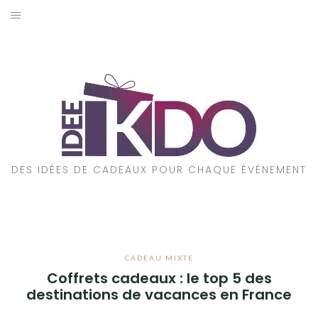
Aller
au
ACCUEIL
contenu
CADEAUX PAR ÉVÉNEMENT
CADEAUX PAR STYLE
POUR QUI EST CE CADEAU ?
DES IDÉES DE CADEAUX POUR CHAQUE ÉVÉNEMENT
A PROPOS
CADEAU MIXTE
Coffrets cadeaux : le top 5 des
destinations de vacances en France