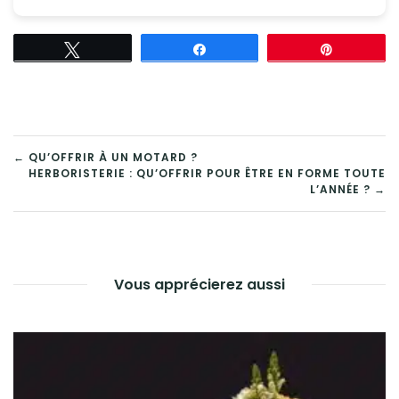
Tweetez
Partagez
Épingle
NAVIGATION
← QU’OFFRIR À UN MOTARD ?
HERBORISTERIE : QU’OFFRIR POUR ÊTRE EN FORME TOUTE
DE
L’ANNÉE ? →
L’ARTICLE
Vous apprécierez aussi