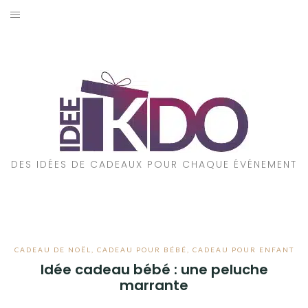
Aller
au
ACCUEIL
contenu
CADEAUX PAR ÉVÉNEMENT
CADEAUX PAR STYLE
POUR QUI EST CE CADEAU ?
DES IDÉES DE CADEAUX POUR CHAQUE ÉVÉNEMENT
A PROPOS
CADEAU DE NOËL
,
CADEAU POUR BÉBÉ
,
CADEAU POUR ENFANT
Idée cadeau bébé : une peluche
marrante