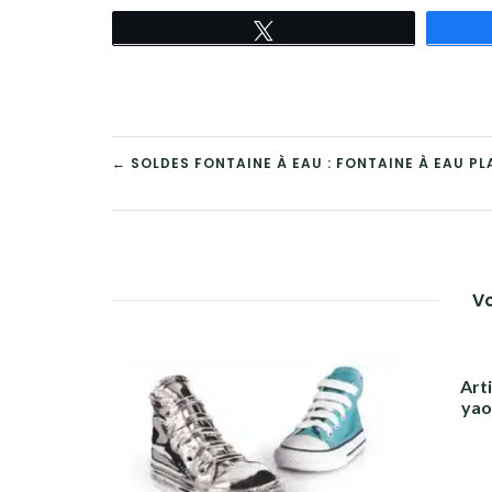
Tweetez
NAVIGATION
← SOLDES FONTAINE À EAU : FONTAINE À EAU P
DE
L’ARTICLE
Vo
Arti
yao