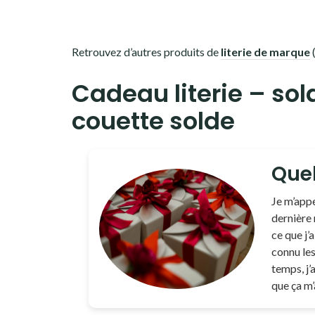
Retrouvez d’autres produits de
literie de marque
Cadeau literie – sold
couette solde
Quel
Je m’appe
dernière 
ce que j’a
connu les 
temps, j’
que ça m’