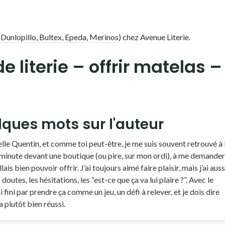
(
Dunlopillo, Bultex, Epeda, Merinos
) chez Avenue Literie.
e literie – offrir matelas 
ques mots sur l'auteur
lle Quentin, et comme toi peut-être, je me suis souvent retrouvé à 
minute devant une boutique (ou pire, sur mon ordi), à me demander
llais bien pouvoir offrir. J’ai toujours aimé faire plaisir, mais j’ai auss
doutes, les hésitations, les “est-ce que ça va lui plaire ?”. Avec le
ai fini par prendre ça comme un jeu, un défi à relever, et je dois dire
a plutôt bien réussi.