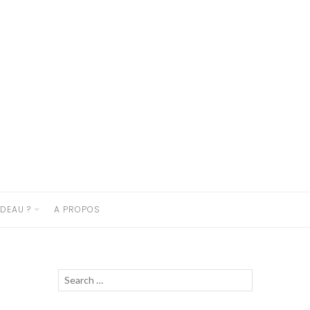
DEAU ?
A PROPOS
Recherche
Lancer
pour :
la