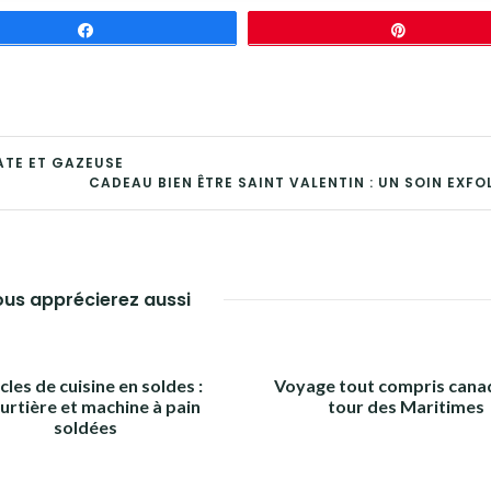
Partagez
Épingle
LATE ET GAZEUSE
CADEAU BIEN ÊTRE SAINT VALENTIN : UN SOIN EXFO
us apprécierez aussi
cles de cuisine en soldes :
Voyage tout compris canad
urtière et machine à pain
tour des Maritimes
soldées