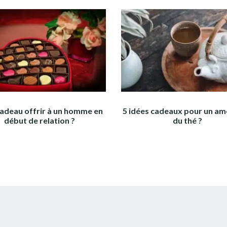
adeau offrir à un homme en
5 idées cadeaux pour un a
début de relation ?
du thé ?