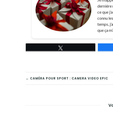
dernière 
ce que j’a
connu les 
temps, j’
que ça m’
Tweetez
NAVIGATION
← CAMÉRA POUR SPORT : CAMERA VIDEO EPIC
DE
L’ARTICLE
Vo