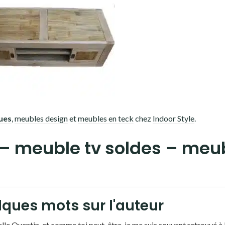
ues
,
meubles design
et
meubles en teck
chez
Indoor Style
.
 – meuble tv soldes – meu
ques mots sur l'auteur
lle Quentin, et comme toi peut-être, je me suis souvent retrouvé à 