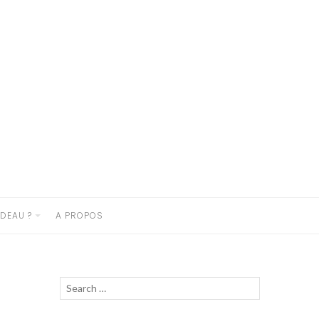
DEAU ?
A PROPOS
Recherche
Lancer
pour :
la