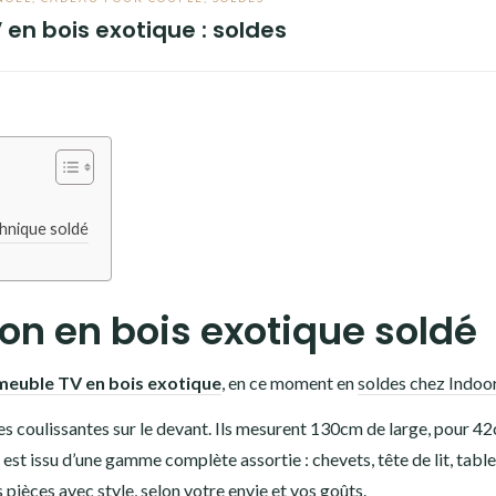
en bois exotique : soldes
thnique soldé
on en bois exotique soldé
meuble TV en bois exotique
, en ce moment en
soldes chez Indoor
 coulissantes sur le devant. Ils mesurent 130cm de large, pour 4
t issu d’une gamme complète assortie : chevets, tête de lit, table
ièces avec style, selon votre envie et vos goûts.