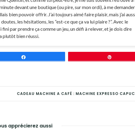
minute devant une boutique (ou pire, sur mon ordi), à me demander
llais bien pouvoir offrir. J’ai toujours aimé faire plaisir, mais j’ai auss
doutes, les hésitations, les “est-ce que ça va lui plaire ?”. Avec le
ai fini par prendre ça comme un jeu, un défi à relever, et je dois dire
a plutôt bien réussi.
Partagez
Épingle
CADEAU MACHINE A CAFÉ : MACHINE EXPRESSO CAPU
us apprécierez aussi