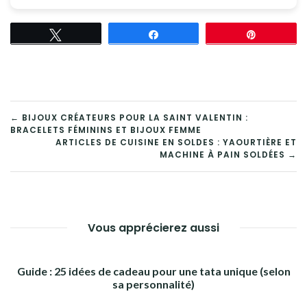
Tweetez
Partagez
Épingle
NAVIGATION
← BIJOUX CRÉATEURS POUR LA SAINT VALENTIN :
BRACELETS FÉMININS ET BIJOUX FEMME
DE
ARTICLES DE CUISINE EN SOLDES : YAOURTIÈRE ET
MACHINE À PAIN SOLDÉES →
L’ARTICLE
Vous apprécierez aussi
Guide : 25 idées de cadeau pour une tata unique (selon
sa personnalité)