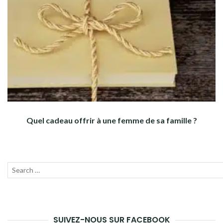
Quel cadeau offrir à une femme de sa famille ?
Recherche
Lanc
pour :
la
rech
SUIVEZ-NOUS SUR FACEBOOK