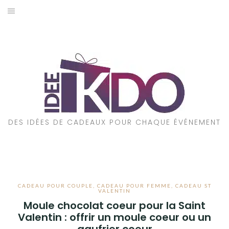
Aller
au
ACCUEIL
contenu
CADEAUX PAR ÉVÉNEMENT
CADEAUX PAR STYLE
POUR QUI EST CE CADEAU ?
DES IDÉES DE CADEAUX POUR CHAQUE ÉVÉNEMENT
A PROPOS
CADEAU POUR COUPLE
,
CADEAU POUR FEMME
,
CADEAU ST
VALENTIN
Moule chocolat coeur pour la Saint
Valentin : offrir un moule coeur ou un