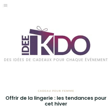
Aller
au
ACCUEIL
contenu
CADEAUX PAR ÉVÉNEMENT
CADEAUX PAR STYLE
POUR QUI EST CE CADEAU ?
DES IDÉES DE CADEAUX POUR CHAQUE ÉVÉNEMENT
A PROPOS
CADEAU POUR FEMME
Offrir de la lingerie : les tendances pour
cet hiver