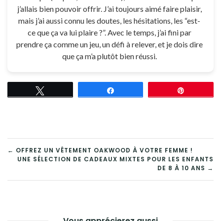
j’allais bien pouvoir offrir. J’ai toujours aimé faire plaisir,
mais j’ai aussi connu les doutes, les hésitations, les “est-
ce que ça va lui plaire ?”. Avec le temps, j’ai fini par
prendre ça comme un jeu, un défi à relever, et je dois dire
que ça m’a plutôt bien réussi.
Tweetez
Partagez
Épingle
NAVIGATION
← OFFREZ UN VÊTEMENT OAKWOOD À VOTRE FEMME !
UNE SÉLECTION DE CADEAUX MIXTES POUR LES ENFANTS
DE
DE 8 À 10 ANS →
L’ARTICLE
Vous apprécierez aussi