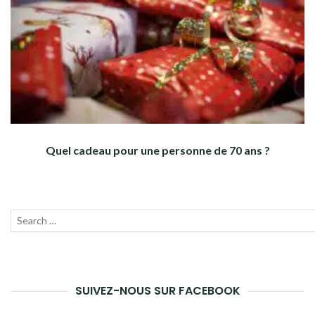
Quel cadeau pour une personne de 70 ans ?
Recherche
Lanc
pour :
la
rech
SUIVEZ-NOUS SUR FACEBOOK