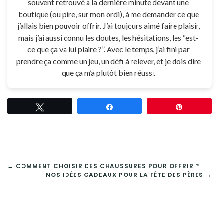
souvent retrouvé à la dernière minute devant une
boutique (ou pire, sur mon ordi), à me demander ce que
j’allais bien pouvoir offrir. J’ai toujours aimé faire plaisir,
mais j’ai aussi connu les doutes, les hésitations, les “est-
ce que ça va lui plaire ?”. Avec le temps, j’ai fini par
prendre ça comme un jeu, un défi à relever, et je dois dire
que ça m’a plutôt bien réussi.
Tweetez
Partagez
Épingle
NAVIGATION
← COMMENT CHOISIR DES CHAUSSURES POUR OFFRIR ?
NOS IDÉES CADEAUX POUR LA FÊTE DES PÈRES →
DE
L’ARTICLE