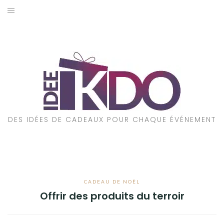
Aller
au
ACCUEIL
contenu
CADEAUX PAR ÉVÉNEMENT
CADEAUX PAR STYLE
POUR QUI EST CE CADEAU ?
DES IDÉES DE CADEAUX POUR CHAQUE ÉVÉNEMENT
A PROPOS
CADEAU DE NOËL
Offrir des produits du terroir