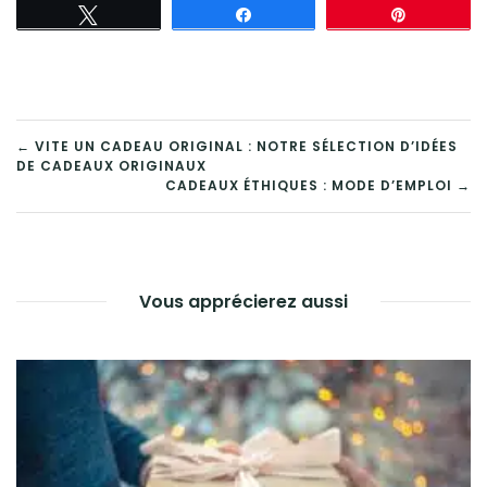
Tweetez
Partagez
Épingle
NAVIGATION
← VITE UN CADEAU ORIGINAL : NOTRE SÉLECTION D’IDÉES
DE CADEAUX ORIGINAUX
DE
CADEAUX ÉTHIQUES : MODE D’EMPLOI →
L’ARTICLE
Vous apprécierez aussi