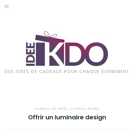
Aller
au
ACCUEIL
contenu
CADEAUX PAR ÉVÉNEMENT
CADEAUX PAR STYLE
POUR QUI EST CE CADEAU ?
DES IDÉES DE CADEAUX POUR CHAQUE ÉVÉNEMENT
A PROPOS
CADEAU DE NOËL
,
CADEAU MIXTE
Offrir un luminaire design