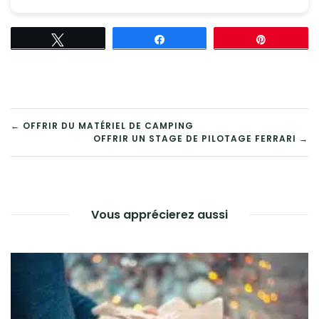
Tweetez
Partagez
Épingle
NAVIGATION
← OFFRIR DU MATÉRIEL DE CAMPING
OFFRIR UN STAGE DE PILOTAGE FERRARI →
DE
L’ARTICLE
Vous apprécierez aussi