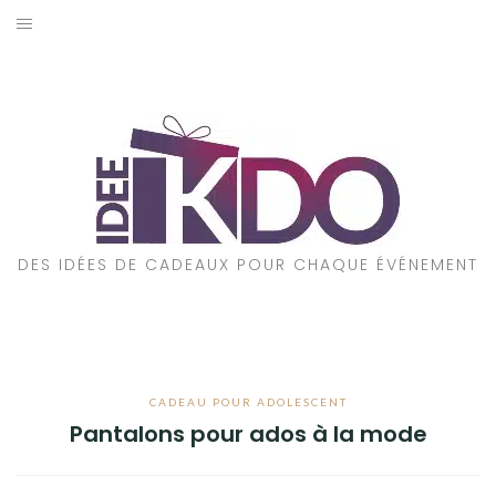
Aller
au
ACCUEIL
contenu
CADEAUX PAR ÉVÉNEMENT
CADEAUX PAR STYLE
POUR QUI EST CE CADEAU ?
DES IDÉES DE CADEAUX POUR CHAQUE ÉVÉNEMENT
A PROPOS
CADEAU POUR ADOLESCENT
Pantalons pour ados à la mode