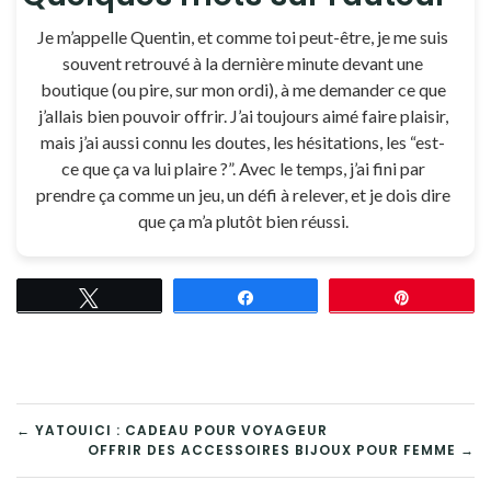
Je m’appelle Quentin, et comme toi peut-être, je me suis
souvent retrouvé à la dernière minute devant une
boutique (ou pire, sur mon ordi), à me demander ce que
j’allais bien pouvoir offrir. J’ai toujours aimé faire plaisir,
mais j’ai aussi connu les doutes, les hésitations, les “est-
ce que ça va lui plaire ?”. Avec le temps, j’ai fini par
prendre ça comme un jeu, un défi à relever, et je dois dire
que ça m’a plutôt bien réussi.
Tweetez
Partagez
Épingle
NAVIGATION
← YATOUICI : CADEAU POUR VOYAGEUR
OFFRIR DES ACCESSOIRES BIJOUX POUR FEMME →
DE