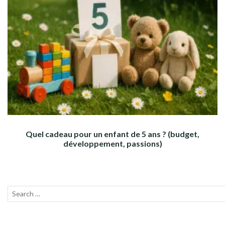
Quel cadeau pour un enfant de 5 ans ? (budget,
développement, passions)
Recherche
Lanc
pour :
la
rech