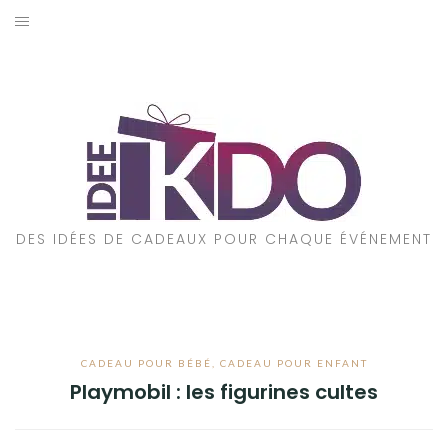
Aller
au
ACCUEIL
contenu
CADEAUX PAR ÉVÉNEMENT
CADEAUX PAR STYLE
POUR QUI EST CE CADEAU ?
DES IDÉES DE CADEAUX POUR CHAQUE ÉVÉNEMENT
A PROPOS
CADEAU POUR BÉBÉ
,
CADEAU POUR ENFANT
Playmobil : les figurines cultes