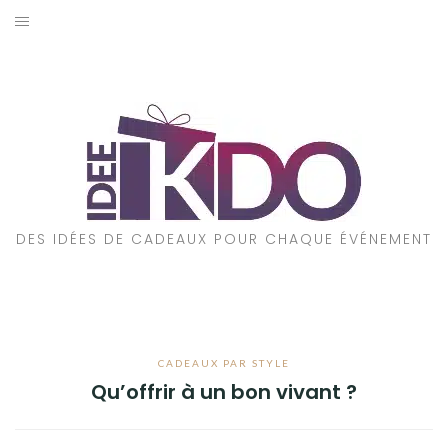
Aller
au
ACCUEIL
contenu
CADEAUX PAR ÉVÉNEMENT
CADEAUX PAR STYLE
POUR QUI EST CE CADEAU ?
DES IDÉES DE CADEAUX POUR CHAQUE ÉVÉNEMENT
A PROPOS
CADEAUX PAR STYLE
Qu’offrir à un bon vivant ?