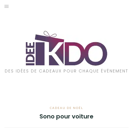
Aller
au
ACCUEIL
contenu
CADEAUX PAR ÉVÉNEMENT
CADEAUX PAR STYLE
POUR QUI EST CE CADEAU ?
DES IDÉES DE CADEAUX POUR CHAQUE ÉVÉNEMENT
A PROPOS
CADEAU DE NOËL
Sono pour voiture