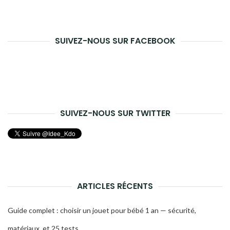
pour :
la
rech
SUIVEZ-NOUS SUR FACEBOOK
SUIVEZ-NOUS SUR TWITTER
ARTICLES RÉCENTS
Guide complet : choisir un jouet pour bébé 1 an — sécurité,
matériaux, et 25 tests