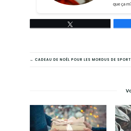
que ça m’
Tweetez
NAVIGATION
← CADEAU DE NOËL POUR LES MORDUS DE SPORT
DE
L’ARTICLE
Vo