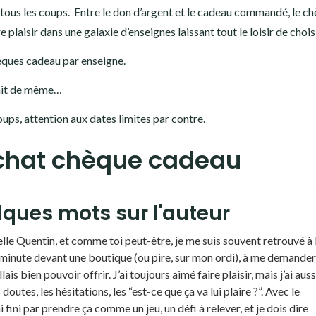
à tous les coups. Entre le don d’argent et le cadeau commandé, le c
 plaisir dans une galaxie d’enseignes laissant tout le loisir de choisi
hèques cadeau par enseigne.
fait de même…
oups, attention aux dates limites par contre.
chat chèque cadeau
ques mots sur l'auteur
lle Quentin, et comme toi peut-être, je me suis souvent retrouvé à 
minute devant une boutique (ou pire, sur mon ordi), à me demander
llais bien pouvoir offrir. J’ai toujours aimé faire plaisir, mais j’ai auss
doutes, les hésitations, les “est-ce que ça va lui plaire ?”. Avec le
ai fini par prendre ça comme un jeu, un défi à relever, et je dois dire