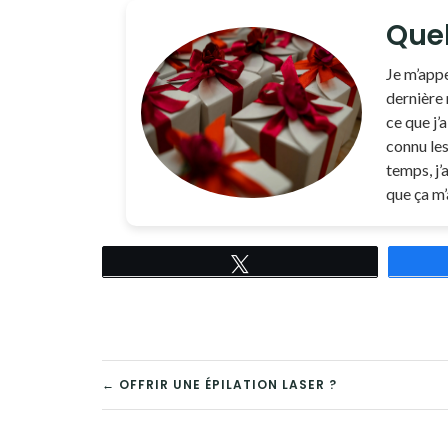
Quel
Je m’appe
dernière 
ce que j’a
connu les 
temps, j’
que ça m’
Tweetez
NAVIGATION
← OFFRIR UNE ÉPILATION LASER ?
DE