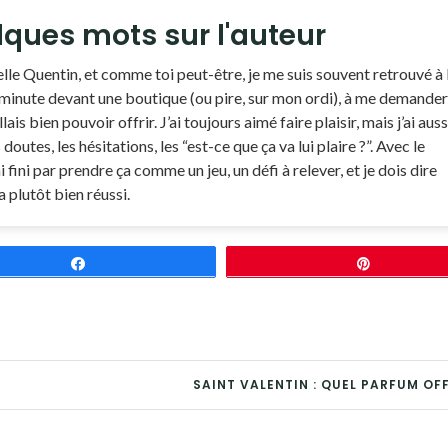
ques mots sur l'auteur
lle Quentin, et comme toi peut-être, je me suis souvent retrouvé à 
minute devant une boutique (ou pire, sur mon ordi), à me demander
llais bien pouvoir offrir. J’ai toujours aimé faire plaisir, mais j’ai auss
doutes, les hésitations, les “est-ce que ça va lui plaire ?”. Avec le
ai fini par prendre ça comme un jeu, un défi à relever, et je dois dire
a plutôt bien réussi.
Partagez
Épingle
SAINT VALENTIN : QUEL PARFUM OFF