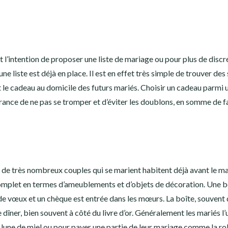
 l’intention de proposer une liste de mariage ou pour plus de discr
e liste est déjà en place. Il est en effet très simple de trouver des 
nt le cadeau au domicile des futurs mariés. Choisir un cadeau parmi u
surance de ne pas se tromper et d’éviter les doublons, en somme de f
et de très nombreux couples qui se marient habitent déjà avant le m
mplet en termes d’ameublements et d’objets de décoration. Une b
de vœux et un chèque est entrée dans les mœurs. La boîte, souvent 
 dîner, bien souvent à côté du livre d’or. Généralement les mariés l’u
 lune de miel ou pour payer une partie de leur mariage comme la
ro