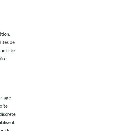
étion,
sites de
ne liste
aire
ariage
oîte
discrète
tilisent
be de