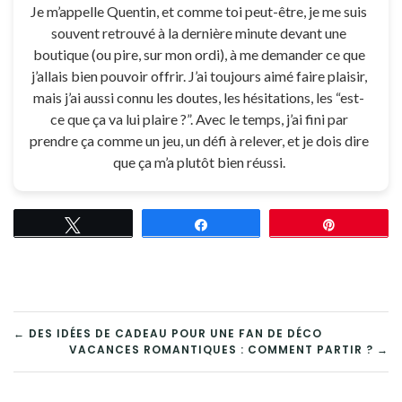
Je m’appelle Quentin, et comme toi peut-être, je me suis
souvent retrouvé à la dernière minute devant une
boutique (ou pire, sur mon ordi), à me demander ce que
j’allais bien pouvoir offrir. J’ai toujours aimé faire plaisir,
mais j’ai aussi connu les doutes, les hésitations, les “est-
ce que ça va lui plaire ?”. Avec le temps, j’ai fini par
prendre ça comme un jeu, un défi à relever, et je dois dire
que ça m’a plutôt bien réussi.
Tweetez
Partagez
Épingle
NAVIGATION
← DES IDÉES DE CADEAU POUR UNE FAN DE DÉCO
VACANCES ROMANTIQUES : COMMENT PARTIR ? →
DE