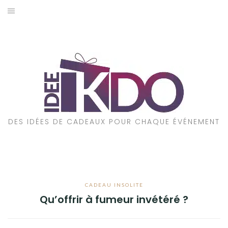
Aller
au
ACCUEIL
contenu
CADEAUX PAR ÉVÉNEMENT
CADEAUX PAR STYLE
POUR QUI EST CE CADEAU ?
DES IDÉES DE CADEAUX POUR CHAQUE ÉVÉNEMENT
A PROPOS
CADEAU INSOLITE
Qu’offrir à fumeur invétéré ?