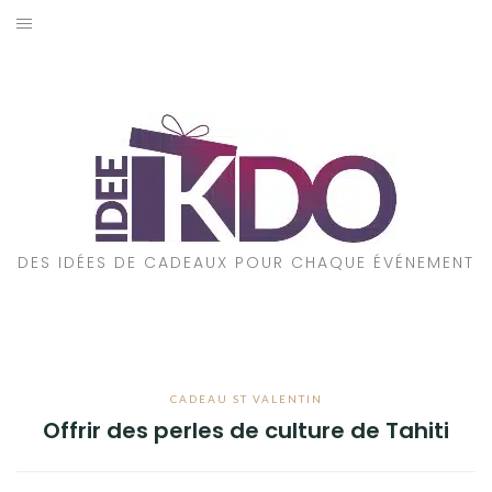
Aller
au
ACCUEIL
contenu
CADEAUX PAR ÉVÉNEMENT
CADEAUX PAR STYLE
POUR QUI EST CE CADEAU ?
DES IDÉES DE CADEAUX POUR CHAQUE ÉVÉNEMENT
A PROPOS
CADEAU ST VALENTIN
Offrir des perles de culture de Tahiti