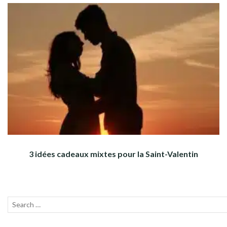
3 idées cadeaux mixtes pour la Saint-Valentin
Recherche
Lanc
pour :
la